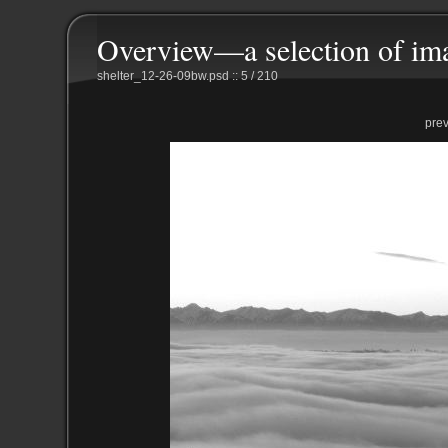
Overview—a selection of im
shelter_12-26-09bw.psd :: 5 / 210
pre